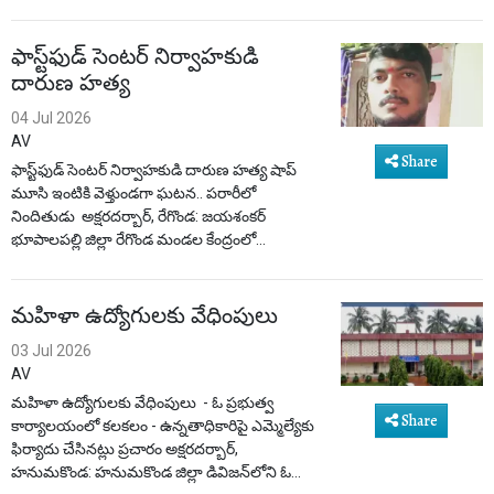
ఫాస్ట్‌ఫుడ్ సెంటర్ నిర్వాహకుడి
దారుణ హత్య
04 Jul 2026
AV
Share
ఫాస్ట్‌ఫుడ్ సెంటర్ నిర్వాహకుడి దారుణ హత్య షాప్
మూసి ఇంటికి వెళ్తుండగా ఘటన.. పరారీలో
నిందితుడు అక్షరదర్బార్, రేగొండ: జయశంకర్
భూపాలపల్లి జిల్లా రేగొండ మండల కేంద్రంలో...
మహిళా ఉద్యోగులకు వేధింపులు
03 Jul 2026
AV
మహిళా ఉద్యోగులకు వేధింపులు - ఓ ప్రభుత్వ
Share
కార్యాలయంలో కలకలం - ఉన్నతాధికారిపై ఎమ్మెల్యేకు
ఫిర్యాదు చేసినట్లు ప్రచారం అక్షరదర్బార్,
హనుమకొండ: హనుమకొండ జిల్లా డివిజన్‌లోని ఓ...