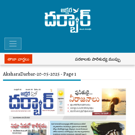
తాజా వార్తలు
పరకాలకు పారిశుధ్య ముప్పు
పీడీఎస
AksharaDarbar-20-05-2025 - Page 1