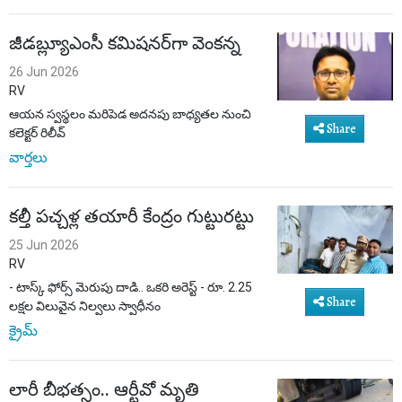
జీడబ్ల్యూఎంసీ కమిషనర్‌గా వెంకన్న
26 Jun 2026
RV
ఆయన స్వస్థలం మరిపెడ అదనపు బాధ్యతల నుంచి
Share
కలెక్టర్ రిలీవ్
వార్తలు
కల్తీ పచ్చళ్ల తయారీ కేంద్రం గుట్టురట్టు
25 Jun 2026
RV
- టాస్క్ ఫోర్స్ మెరుపు దాడి.. ఒకరి అరెస్ట్ - రూ. 2.25
Share
లక్షల విలువైన నిల్వలు స్వాధీనం
క్రైమ్
లారీ బీభత్సం.. ఆర్టీవో మృతి