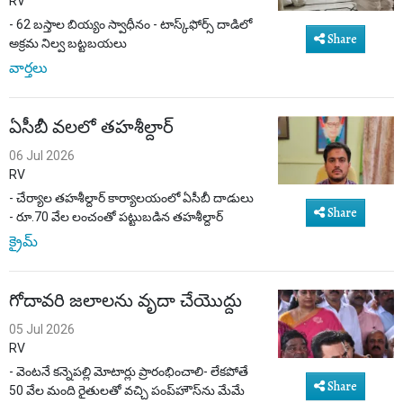
RV
- 62 బస్తాల బియ్యం స్వాధీనం - టాస్క్‌ఫోర్స్ దాడిలో
Share
అక్రమ నిల్వ బట్టబయలు
వార్తలు
ఏసీబీ వలలో తహశీల్దార్
06 Jul 2026
RV
- చేర్యాల తహశీల్దార్ కార్యాలయంలో ఏసీబీ దాడులు
Share
- రూ.70 వేల లంచంతో పట్టుబడిన తహశీల్దార్
క్రైమ్
గోదావరి జలాలను వృదా చేయొద్దు
05 Jul 2026
RV
- వెంటనే కన్నెపల్లి మోటార్లు ప్రారంభించాలి- లేకపోతే
Share
50 వేల మంది రైతులతో వచ్చి పంప్‌హౌస్‌ను మేమే