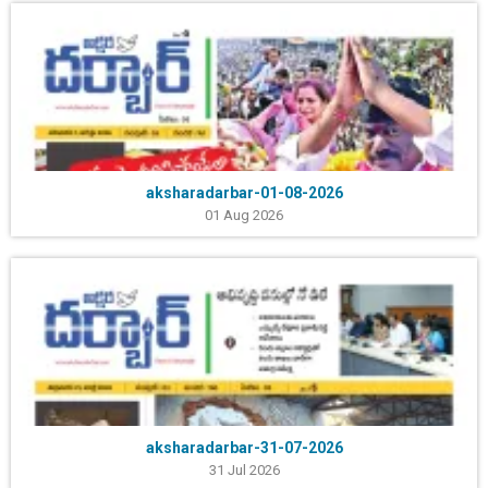
aksharadarbar-01-08-2026
01 Aug 2026
aksharadarbar-31-07-2026
31 Jul 2026