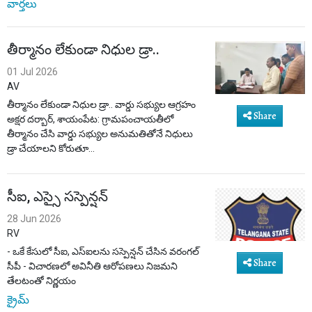
వార్తలు
తీర్మానం లేకుండా నిధుల డ్రా..
01 Jul 2026
AV
తీర్మానం లేకుండా నిధుల డ్రా.. వార్డు సభ్యుల ఆగ్రహం
Share
అక్షర దర్బార్, శాయంపేట: గ్రామపంచాయతీలో
తీర్మానం చేసి వార్డు సభ్యుల అనుమతితోనే నిధులు
డ్రా చేయాలని కోరుతూ...
సీఐ, ఎస్సై సస్పెన్షన్
28 Jun 2026
RV
- ఒకే కేసులో సీఐ, ఎస్ఐలను సస్పెన్షన్ చేసిన వరంగల్
Share
సీపీ - విచారణలో అవినీతి ఆరోపణలు నిజమని
తేలటంతో నిర్ణయం
క్రైమ్