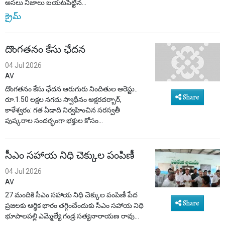
అసలు నిజాలు బయటపెట్టిన...
క్రైమ్
దొంగతనం కేసు ఛేదన
04 Jul 2026
AV
దొంగతనం కేసు ఛేదన ఆరుగురు నిందితుల అరెస్టు..
Share
రూ.1.50 లక్షల నగదు స్వాధీనం అక్షరదర్బార్,
కాళేశ్వరం: గత ఏడాది నిర్వహించిన సరస్వతీ
పుష్కరాల సందర్భంగా భక్తుల కోసం...
సీఎం సహాయ నిధి చెక్కుల పంపిణీ
04 Jul 2026
AV
27 మందికి సీఎం సహాయ నిధి చెక్కుల పంపిణీ పేద
Share
ప్రజలకు ఆర్థిక భారం తగ్గించేందుకు సీఎం సహాయ నిధి
భూపాలపల్లి ఎమ్మెల్యే గండ్ర సత్యనారాయణ రావు...