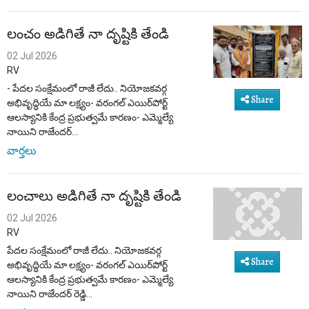
లంచం అడిగితే నా దృష్టికి తేండి
02 Jul 2026
RV
- పేదల సంక్షేమంలో రాజీ లేదు.. నియోజకవర్గ
Share
అభివృద్ధియే మా లక్ష్యం- వరంగల్ ఎయిర్‌పోర్ట్
ఆలస్యానికి కేంద్ర ప్రభుత్వమే కారణం- ఎమ్మెల్యే
నాయిని రాజేందర్...
వార్తలు
లంచాలు అడిగితే నా దృష్టికి తేండి
02 Jul 2026
RV
పేదల సంక్షేమంలో రాజీ లేదు.. నియోజకవర్గ
Share
అభివృద్ధియే మా లక్ష్యం- వరంగల్ ఎయిర్‌పోర్ట్
ఆలస్యానికి కేంద్ర ప్రభుత్వమే కారణం- ఎమ్మెల్యే
నాయిని రాజేందర్ రెడ్డి...