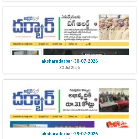
aksharadarbar-30-07-2026
30 Jul 2026
aksharadarbar-29-07-2026