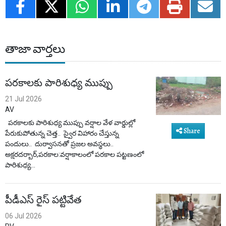
తాజా వార్తలు
పరకాలకు పారిశుధ్య ముప్పు
21 Jul 2026
AV
పరకాలకు పారిశుధ్య ముప్పు వర్షాల వేళ వార్డుల్లో
Share
పేరుకుపోతున్న చెత్త.. స్వైర విహారం చేస్తున్న
పందులు.. దుర్వాసనతో ప్రజల అవస్థలు..
అక్షరదర్బార్,పరకాల:వర్షాకాలంలో పరకాల పట్టణంలో
పారిశుధ్య...
పీడీఎస్ రైస్ పట్టివేత
06 Jul 2026