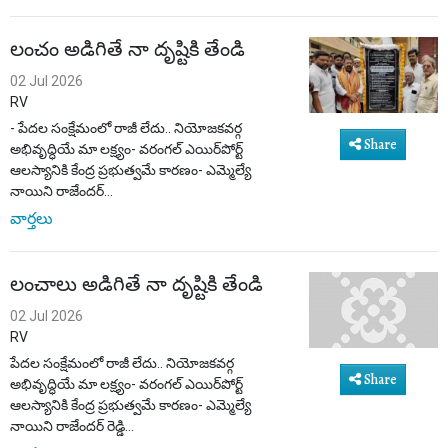
లంచం అడిగితే నా దృష్టికి తేండి
02 Jul 2026
RV
- పేదల సంక్షేమంలో రాజీ లేదు.. నియోజకవర్గ
Share
అభివృద్ధియే మా లక్ష్యం- వరంగల్ ఎయిర్‌పోర్ట్
ఆలస్యానికి కేంద్ర ప్రభుత్వమే కారణం- ఎమ్మెల్యే
నాయిని రాజేందర్...
వార్తలు
లంచాలు అడిగితే నా దృష్టికి తేండి
02 Jul 2026
RV
పేదల సంక్షేమంలో రాజీ లేదు.. నియోజకవర్గ
Share
అభివృద్ధియే మా లక్ష్యం- వరంగల్ ఎయిర్‌పోర్ట్
ఆలస్యానికి కేంద్ర ప్రభుత్వమే కారణం- ఎమ్మెల్యే
నాయిని రాజేందర్ రెడ్డి...