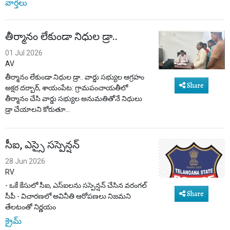
వార్తలు
తీర్మానం లేకుండా నిధుల డ్రా..
01 Jul 2026
AV
తీర్మానం లేకుండా నిధుల డ్రా.. వార్డు సభ్యుల ఆగ్రహం
Share
అక్షర దర్బార్, శాయంపేట: గ్రామపంచాయతీలో
తీర్మానం చేసి వార్డు సభ్యుల అనుమతితోనే నిధులు
డ్రా చేయాలని కోరుతూ...
సీఐ, ఎస్సై సస్పెన్షన్
28 Jun 2026
RV
- ఒకే కేసులో సీఐ, ఎస్ఐలను సస్పెన్షన్ చేసిన వరంగల్
Share
సీపీ - విచారణలో అవినీతి ఆరోపణలు నిజమని
తేలటంతో నిర్ణయం
క్రైమ్