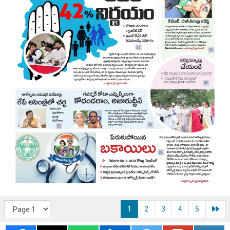
1
2
3
4
5