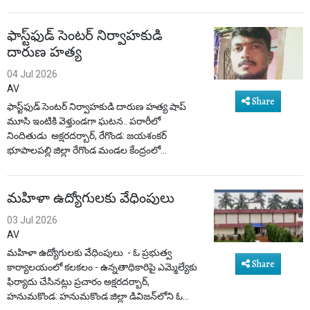
ఫాస్ట్‌ఫుడ్ సెంటర్ నిర్వాహకుడి
దారుణ హత్య
04 Jul 2026
AV
Share
ఫాస్ట్‌ఫుడ్ సెంటర్ నిర్వాహకుడి దారుణ హత్య షాప్
మూసి ఇంటికి వెళ్తుండగా ఘటన.. పరారీలో
నిందితుడు అక్షరదర్బార్, రేగొండ: జయశంకర్
భూపాలపల్లి జిల్లా రేగొండ మండల కేంద్రంలో...
మహిళా ఉద్యోగులకు వేధింపులు
03 Jul 2026
AV
మహిళా ఉద్యోగులకు వేధింపులు - ఓ ప్రభుత్వ
Share
కార్యాలయంలో కలకలం - ఉన్నతాధికారిపై ఎమ్మెల్యేకు
ఫిర్యాదు చేసినట్లు ప్రచారం అక్షరదర్బార్,
హనుమకొండ: హనుమకొండ జిల్లా డివిజన్‌లోని ఓ...