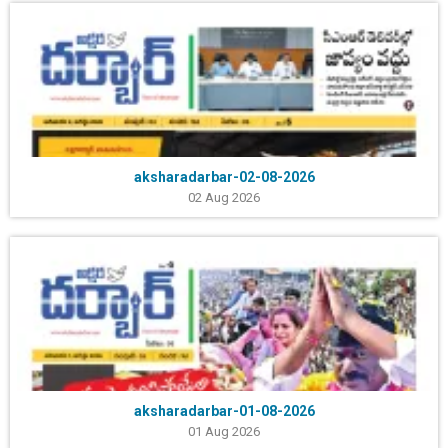
aksharadarbar-02-08-2026
02 Aug 2026
aksharadarbar-01-08-2026
01 Aug 2026