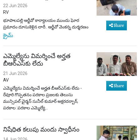
22 Jun 2026
RV
భూపాలపల్లి ఆర్టీవో కార్యాలయం ముందు ఘోర
Share
ప్రమాదం దూసుకెళ్లిన లారీ.. ఆర్టీవో వెంకన్న దుర్మరణం
క్రైమ్
ఎమ్మెల్యేను విమర్శించే అర్హత
బీఆర్ఎస్‌కు లేదు
21 Jun 2026
AV
Share
ఎమ్మెల్యేను విమర్శించే అర్హత బీఆర్ఎస్‌కు లేదు -
రేవూరి గొప్పతనం పరకాల ప్రజలకు తెలుసు
మున్సిపల్ చైర్మన్ సునీల్ కుమార్ అక్షరదర్బార్,
పరకాల :పరకాల ఎమ్మెల్యే...
నిషేధిత కలుపు మందు స్వాధీనం
14 Jun 2026