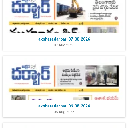
aksharadarbar-07-08-2026
07 Aug 2026
aksharadarbar-06-08-2026
06 Aug 2026