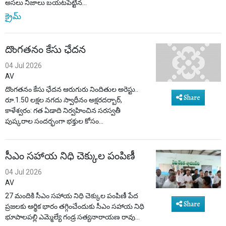
అసలు నిజాలు బయటపెట్టిన...
క్రైమ్
దొంగతనం కేసు ఛేదన
04 Jul 2026
AV
దొంగతనం కేసు ఛేదన ఆరుగురు నిందితుల అరెస్టు..
Share
రూ.1.50 లక్షల నగదు స్వాధీనం అక్షరదర్బార్,
కాళేశ్వరం: గత ఏడాది నిర్వహించిన సరస్వతీ
పుష్కరాల సందర్భంగా భక్తుల కోసం...
సీఎం సహాయ నిధి చెక్కుల పంపిణీ
04 Jul 2026
AV
27 మందికి సీఎం సహాయ నిధి చెక్కుల పంపిణీ పేద
Share
ప్రజలకు ఆర్థిక భారం తగ్గించేందుకు సీఎం సహాయ నిధి
భూపాలపల్లి ఎమ్మెల్యే గండ్ర సత్యనారాయణ రావు...