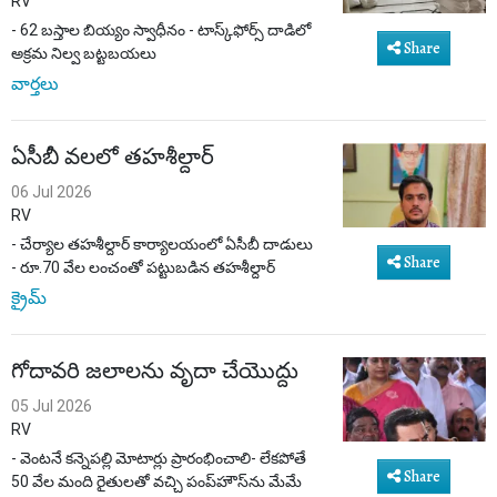
RV
- 62 బస్తాల బియ్యం స్వాధీనం - టాస్క్‌ఫోర్స్ దాడిలో
Share
అక్రమ నిల్వ బట్టబయలు
వార్తలు
ఏసీబీ వలలో తహశీల్దార్
06 Jul 2026
RV
- చేర్యాల తహశీల్దార్ కార్యాలయంలో ఏసీబీ దాడులు
Share
- రూ.70 వేల లంచంతో పట్టుబడిన తహశీల్దార్
క్రైమ్
గోదావరి జలాలను వృదా చేయొద్దు
05 Jul 2026
RV
- వెంటనే కన్నెపల్లి మోటార్లు ప్రారంభించాలి- లేకపోతే
Share
50 వేల మంది రైతులతో వచ్చి పంప్‌హౌస్‌ను మేమే