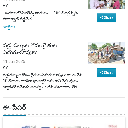
RV
- పరకాలలో విజిలెన్స్ దాడులు.. - 150 లీటర్ల స్పీడ్
Share
పారాక్వాట్ పట్టివేత
వార్తలు
వడ్ల డబ్బుల కోసం రైతుల
ఎదురుచూపులు
11 Jun 2026
AV
Share
వడ్ల డబ్బుల కోసం రైతుల ఎదురుచూపులు కాంట వేసి
10 రోజులు దాటినా ఖాతాల్లో జమ కాని చెల్లింపులు
ట్యాబ్‌లో నమోదు ఆలస్యం, ఒటీపీ సమాచారం లేక...
ఈ-పేపర్‌