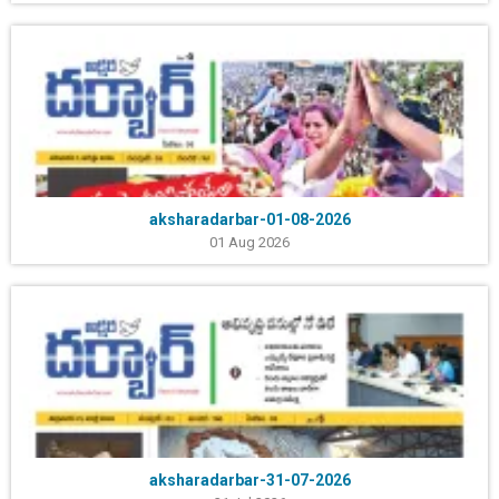
aksharadarbar-01-08-2026
01 Aug 2026
aksharadarbar-31-07-2026