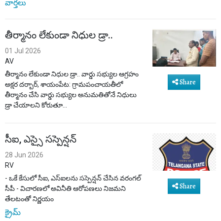
వార్తలు
తీర్మానం లేకుండా నిధుల డ్రా..
01 Jul 2026
AV
తీర్మానం లేకుండా నిధుల డ్రా.. వార్డు సభ్యుల ఆగ్రహం
Share
అక్షర దర్బార్, శాయంపేట: గ్రామపంచాయతీలో
తీర్మానం చేసి వార్డు సభ్యుల అనుమతితోనే నిధులు
డ్రా చేయాలని కోరుతూ...
సీఐ, ఎస్సై సస్పెన్షన్
28 Jun 2026
RV
- ఒకే కేసులో సీఐ, ఎస్ఐలను సస్పెన్షన్ చేసిన వరంగల్
Share
సీపీ - విచారణలో అవినీతి ఆరోపణలు నిజమని
తేలటంతో నిర్ణయం
క్రైమ్