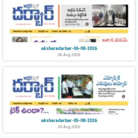
aksharadarbar-06-08-2026
06 Aug 2026
aksharadarbar-05-08-2026
05 Aug 2026