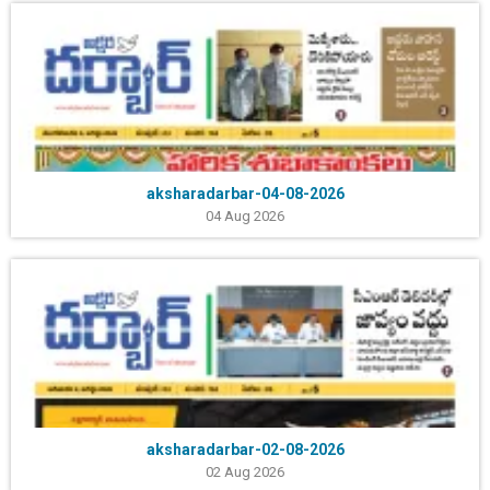
aksharadarbar-04-08-2026
04 Aug 2026
aksharadarbar-02-08-2026
02 Aug 2026