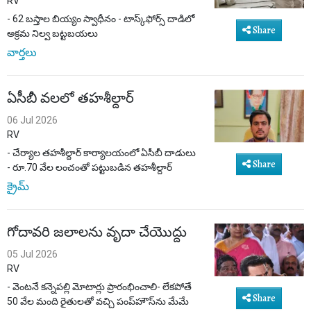
RV
- 62 బస్తాల బియ్యం స్వాధీనం - టాస్క్‌ఫోర్స్ దాడిలో
Share
అక్రమ నిల్వ బట్టబయలు
వార్తలు
ఏసీబీ వలలో తహశీల్దార్
06 Jul 2026
RV
- చేర్యాల తహశీల్దార్ కార్యాలయంలో ఏసీబీ దాడులు
Share
- రూ.70 వేల లంచంతో పట్టుబడిన తహశీల్దార్
క్రైమ్
గోదావరి జలాలను వృదా చేయొద్దు
05 Jul 2026
RV
- వెంటనే కన్నెపల్లి మోటార్లు ప్రారంభించాలి- లేకపోతే
Share
50 వేల మంది రైతులతో వచ్చి పంప్‌హౌస్‌ను మేమే