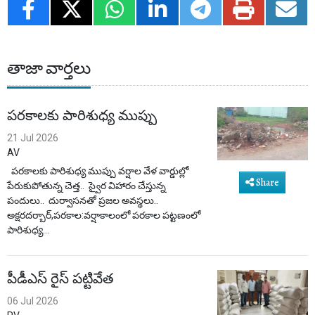
తాజా వార్తలు
పరకాలకు పారిశుధ్య ముప్పు
21 Jul 2026
AV
పరకాలకు పారిశుధ్య ముప్పు వర్షాల వేళ వార్డుల్లో
Share
పేరుకుపోతున్న చెత్త.. స్వైర విహారం చేస్తున్న
పందులు.. దుర్వాసనతో ప్రజల అవస్థలు..
అక్షరదర్బార్,పరకాల:వర్షాకాలంలో పరకాల పట్టణంలో
పారిశుధ్య...
పీడీఎస్ రైస్ పట్టివేత
06 Jul 2026