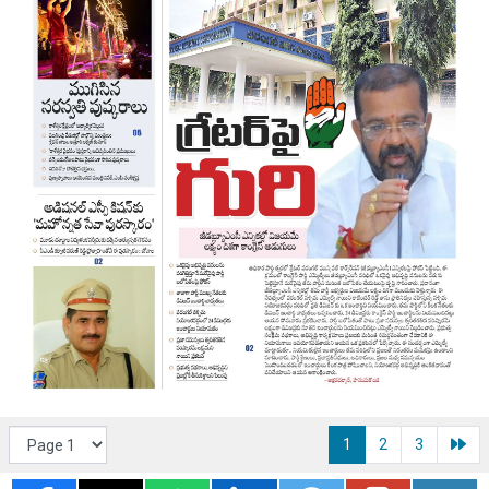
1
2
3