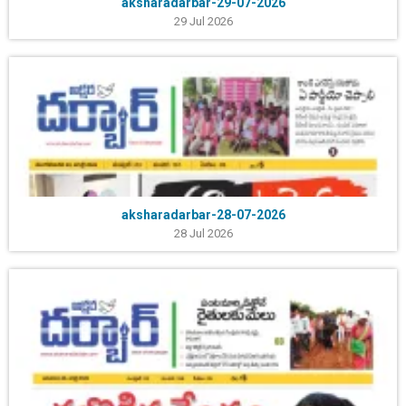
aksharadarbar-29-07-2026
29 Jul 2026
aksharadarbar-28-07-2026
28 Jul 2026