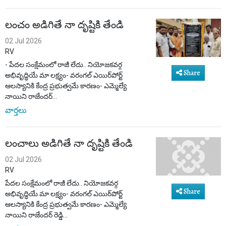
లంచం అడిగితే నా దృష్టికి తేండి
02 Jul 2026
RV
- పేదల సంక్షేమంలో రాజీ లేదు.. నియోజకవర్గ
Share
అభివృద్ధియే మా లక్ష్యం- వరంగల్ ఎయిర్‌పోర్ట్
ఆలస్యానికి కేంద్ర ప్రభుత్వమే కారణం- ఎమ్మెల్యే
నాయిని రాజేందర్...
వార్తలు
లంచాలు అడిగితే నా దృష్టికి తేండి
02 Jul 2026
RV
పేదల సంక్షేమంలో రాజీ లేదు.. నియోజకవర్గ
Share
అభివృద్ధియే మా లక్ష్యం- వరంగల్ ఎయిర్‌పోర్ట్
ఆలస్యానికి కేంద్ర ప్రభుత్వమే కారణం- ఎమ్మెల్యే
నాయిని రాజేందర్ రెడ్డి...