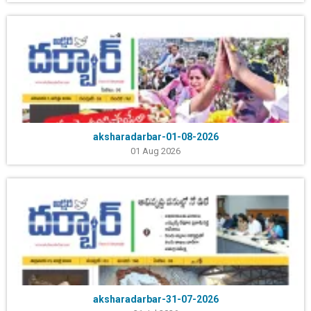
aksharadarbar-01-08-2026
01 Aug 2026
aksharadarbar-31-07-2026