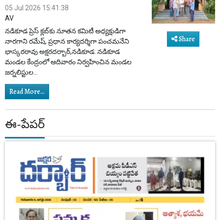
05 Jul 2026 15:41:38
AV
నడికూడ ప్రెస్ క్లబ్‌కు నూతన కమిటీ అధ్యక్షుడిగా
Share
నారగాని రమేష్, ప్రధాన కార్యదర్శిగా పంచమనేని
భాస్కరరావు అక్షరదర్బార్,నడికూడ: నడికూడ
మండల కేంద్రంలో ఆదివారం నిర్వహించిన మండల
జర్నలిస్టుల...
Read More...
ఈ-పేపర్‌