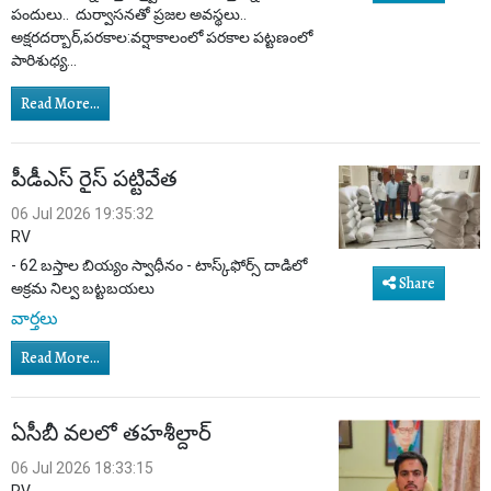
పందులు.. దుర్వాసనతో ప్రజల అవస్థలు..
అక్షరదర్బార్,పరకాల:వర్షాకాలంలో పరకాల పట్టణంలో
పారిశుధ్య...
Read More...
పీడీఎస్ రైస్ పట్టివేత
06 Jul 2026 19:35:32
RV
- 62 బస్తాల బియ్యం స్వాధీనం - టాస్క్‌ఫోర్స్ దాడిలో
Share
అక్రమ నిల్వ బట్టబయలు
వార్తలు
Read More...
ఏసీబీ వలలో తహశీల్దార్
06 Jul 2026 18:33:15