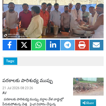
Tags:
పరకాలకు పారిశుధ్య ముప్పు
21 Jul 2026 08:23:26
AV
పరకాలకు పారిశుధ్య ముప్పు వర్షాల వేళ వార్డుల్లో
Share
పేరుకుపోతున్న చెత్త.. స్వైర విహారం చేస్తున్న