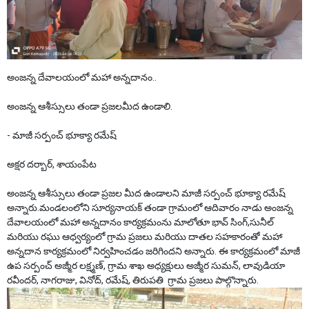
అంజన్న దేవాలయంలో మహా అన్నదానం..
అంజన్న ఆశీస్సులు తండా ప్రజలమీద ఉండాలి.
- మాజీ సర్పంచ్ భూక్యా రమేష్
అక్షర దర్బార్, శాయంపేట
అంజన్న ఆశీస్సులు తండా ప్రజల మీద ఉండాలని మాజీ సర్పంచ్ భూక్యా రమేష్
అన్నారు.మండలంలోని సూర్యనాయక్ తండా గ్రామంలో ఆదివారం నాడు అంజన్న
దేవాలయంలో మహా అన్నదానం కార్యక్రమంను మాలోతూ భావ్ సింగ్,సునీల్
మరియు రఘు ఆధ్వర్యంలో గ్రామ ప్రజలు మరియు దాతల సహకారంతో మహా
అన్నదాన కార్యక్రమంలో నిర్వహించడం జరిగిందని అన్నారు. ఈ కార్యక్రమంలో మాజీ
ఉప సర్పంచ్ అజ్మీర లక్ష్మణ్, గ్రామ శాఖ అధ్యక్షులు అజ్మీర సుమన్, లావుడియా
రవీందర్, నాగరాజు, వినోద్, రమేష్, తిరుపతి గ్రామ ప్రజలు పాల్గొన్నారు.