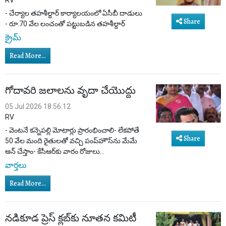
RV
- చేర్యాల తహశీల్దార్ కార్యాలయంలో ఏసీబీ దాడులు
Share
- రూ.70 వేల లంచంతో పట్టుబడిన తహశీల్దార్
క్రైమ్
Read More...
గోదావరి జలాలను వృదా చేయొద్దు
05 Jul 2026 18:56:12
RV
- వెంటనే కన్నెపల్లి మోటార్లు ప్రారంభించాలి- లేకపోతే
Share
50 వేల మంది రైతులతో వచ్చి పంప్‌హౌస్‌ను మేమే
ఆన్ చేస్తాం- కేసీఆర్‌కు వారం రోజులు...
వార్తలు
Read More...
నడికూడ ప్రెస్ క్లబ్‌కు నూతన కమిటీ