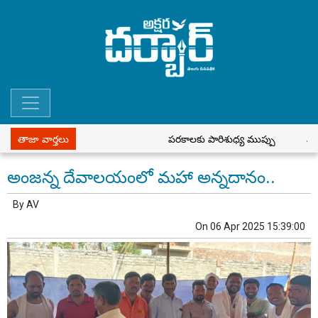
తాజా వార్తలు
పరకాలకు పారిశుధ్య ముప్పు
పీడీఎస్ ర
అంజన్న దేవాలయంలో మహా అన్నదానం..
By
AV
On
06 Apr 2025 15:39:00