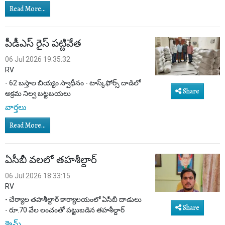
Read More...
పీడీఎస్ రైస్ పట్టివేత
06 Jul 2026 19:35:32
RV
- 62 బస్తాల బియ్యం స్వాధీనం - టాస్క్‌ఫోర్స్ దాడిలో
Share
అక్రమ నిల్వ బట్టబయలు
వార్తలు
Read More...
ఏసీబీ వలలో తహశీల్దార్
06 Jul 2026 18:33:15
RV
- చేర్యాల తహశీల్దార్ కార్యాలయంలో ఏసీబీ దాడులు
Share
- రూ.70 వేల లంచంతో పట్టుబడిన తహశీల్దార్
క్రైమ్