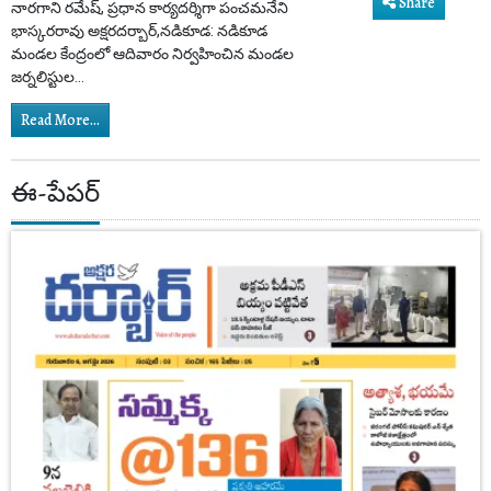
Share
నారగాని రమేష్, ప్రధాన కార్యదర్శిగా పంచమనేని
భాస్కరరావు అక్షరదర్బార్,నడికూడ: నడికూడ
మండల కేంద్రంలో ఆదివారం నిర్వహించిన మండల
జర్నలిస్టుల...
Read More...
ఈ-పేపర్‌