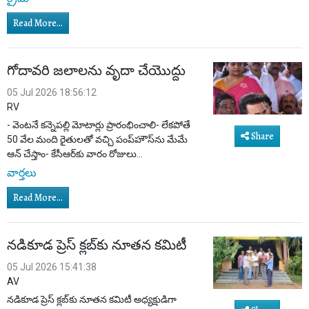
Read More...
గోదావరి జలాలను వృదా చేయొద్దు
05 Jul 2026 18:56:12
RV
- వెంటనే కన్నెపల్లి మోటార్లు ప్రారంభించాలి- లేకపోతే
Share
50 వేల మంది రైతులతో వచ్చి పంప్‌హౌస్‌ను మేమే
ఆన్ చేస్తాం- కేసీఆర్‌కు వారం రోజులు...
వార్తలు
Read More...
నడికూడ ప్రెస్ క్లబ్‌కు నూతన కమిటీ
05 Jul 2026 15:41:38
AV
నడికూడ ప్రెస్ క్లబ్‌కు నూతన కమిటీ అధ్యక్షుడిగా