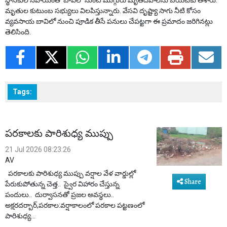
మృతుల కుటుంబ సభ్యులు విలపిస్తున్నారు. వేసవి దృష్ట్యా సాగు నీటి కోసం
వ్యవసాయ బావిలో నుంచి పూడిక తీసే పనులు చేపట్టగా ఈ ప్రమాదం జరిగినట్లు
తెలిసింది.
Tags:
పరకాలకు పారిశుధ్య ముప్పు
21 Jul 2026 08:23:26
AV
పరకాలకు పారిశుధ్య ముప్పు వర్షాల వేళ వార్డుల్లో
Share
పేరుకుపోతున్న చెత్త.. స్వైర విహారం చేస్తున్న
పందులు.. దుర్వాసనతో ప్రజల అవస్థలు..
అక్షరదర్బార్,పరకాల:వర్షాకాలంలో పరకాల పట్టణంలో
పారిశుధ్య...