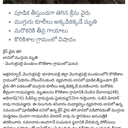
పూడిక తీస్తుండగా తెగిన క్రేను వైరు
ముగ్గురు కూలీలు అక్కడికక్కడే మృతి
మరొకరికి తీవ్ర గాయాలు
కొరికిశాల గ్రామంలో విషాదం
క్రేన్ వైరు తెగి
బావిలో ముగ్గురు మృతి
- మొగుళ్లపల్లి మండలం కొరికిశాల గ్రామంలో ఘటన
అక్షరదర్బార్, మొగుళ్లపల్లి: భూపాలపల్లి జిల్లా మొగుళ్లపల్లి మండలంలోని కొరికిశాల
గ్రామంలో విషాదం చోటుచేసుకుంది. వ్యవసాయ బావిలో పూడిక తీస్తుండగా క్రేన్
వైరు తెగి పడటంతో ముగ్గురు కూలీలు అక్కడికక్కడే మరణించారు. మరొకరు
తీవ్రంగా గాయపడ్డారు. మృతులను కొరికిశాల గ్రామానికి చెందిన దేవారావు(48),
అభిలాష్(16), పిడిసిల్ల గ్రామస్తుడు పైడయ్య(53)గా గుర్తించారు. సుకినె మోహన్
రావు గాయపడ్డారు. ఈ నలుగురు శనివారం మధ్యాహ్నం వ్యవసాయ బావిలో ఉన్న
సమయంలో పూడికతీత పనిలో ఉన్న క్రేన్ వైరు తెగి బావిలో పడిపోవడంతో ముగ్గురు
దుర్మరణం చెందగా గాయపడిన మోహన్ రావు ను స్థానికులు ఆసుపత్రికి
తరలించారు. సమాచారం అందగానే సంఘటన స్థలానికి చేరుకున్న పోలీసులు
స్థానికుల సహాయంతో బావిలో నుంచి ముగ్గురు మృతదేహాలను బయటకు తీశారు.