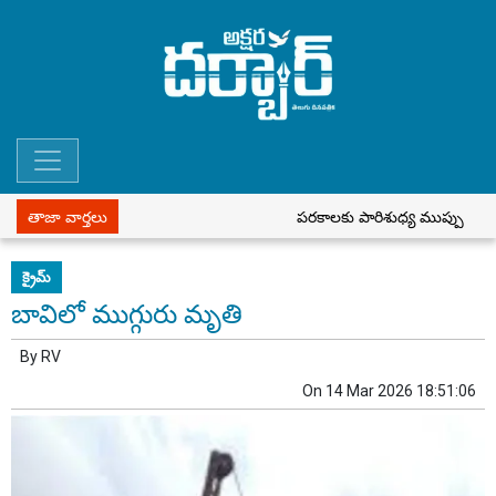
తాజా వార్తలు
పరకాలకు పారిశుధ్య ముప్పు
పీడ
క్రైమ్
బావిలో ముగ్గురు మృతి
By
RV
On
14 Mar 2026 18:51:06