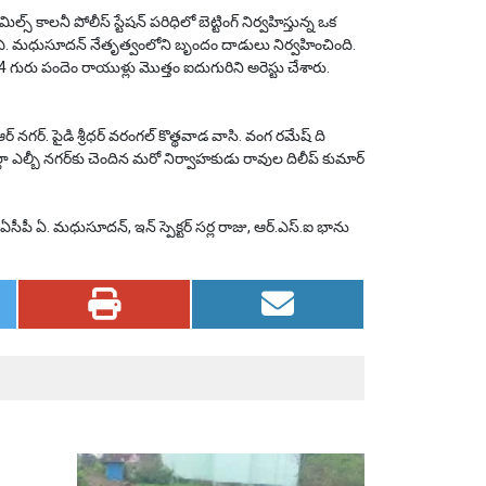
్స్ కాలనీ పోలీస్ స్టేషన్ పరిధిలో బెట్టింగ్ నిర్వహిస్తున్న ఒక
ీ ఏ. మధుసూదన్ నేతృత్వంలోని బృందం దాడులు నిర్వహించింది.
4 గురు పందెం రాయుళ్లు మొత్తం ఐదుగురిని అరెస్టు చేశారు.
నగర్. పైడి శ్రీధర్ వరంగల్ కొత్థవాడ వాసి.‌ వంగ రమేష్ ది
్లా ఎల్బీ నగర్‌కు చెందిన మరో నిర్వాహకుడు రావుల దిలీప్ కుమార్
సీపీ ఏ. మధుసూదన్, ఇన్ స్పెక్టర్ సర్ల రాజు, ఆర్.ఎస్.ఐ భాను