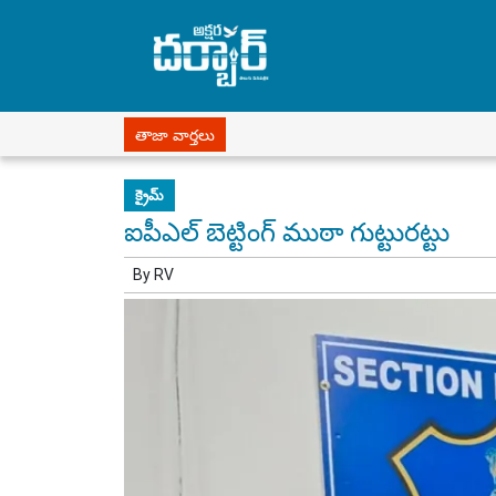
తాజా వార్తలు
క్రైమ్
ఐపీఎల్ బెట్టింగ్ ముఠా గుట్టురట్టు
By
RV