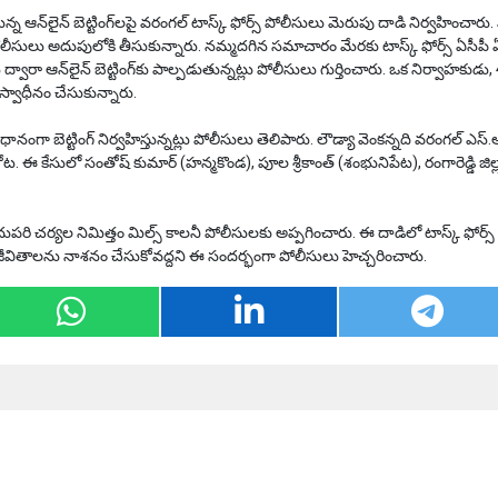
్న ఆన్‌లైన్ బెట్టింగ్‌లపై వరంగల్ టాస్క్ ఫోర్స్ పోలీసులు మెరుపు దాడి నిర్వహించారు. మిల
ోలీసులు అదుపులోకి తీసుకున్నారు. నమ్మదగిన సమాచారం మేరకు టాస్క్ ఫోర్స్ ఏసీప
ా ఆన్‌లైన్ బెట్టింగ్‌కు పాల్పడుతున్నట్లు పోలీసులు గుర్తించారు. ఒక నిర్వాహకుడు, 
 స్వాధీనం చేసుకున్నారు.
 బెట్టింగ్ నిర్వహిస్తున్నట్లు పోలీసులు తెలిపారు. లౌడ్యా వెంకన్నది వరంగల్ ఎస్.ఆర్ 
. ఈ కేసులో సంతోష్ కుమార్ (హన్మకొండ), పూల శ్రీకాంత్ (శంభునిపేట), రంగారెడ్డి జిల
పరి చర్యల నిమిత్తం మిల్స్ కాలనీ పోలీసులకు అప్పగించారు. ఈ దాడిలో టాస్క్ ఫోర్స్ ఏ
ాల్పడి జీవితాలను నాశనం చేసుకోవద్దని ఈ సందర్భంగా పోలీసులు హెచ్చరించారు.