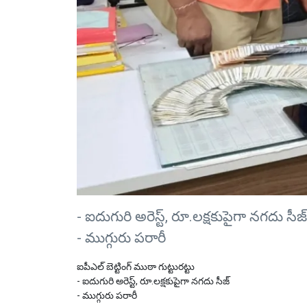
- ఐదుగురి అరెస్ట్, రూ.లక్షకుపైగా నగదు సీజ్
- ముగ్గురు పరారీ
ఐపీఎల్ బెట్టింగ్ ముఠా గుట్టురట్టు
- ఐదుగురి అరెస్ట్, రూ.లక్షకుపైగా నగదు సీజ్
- ముగ్గురు పరారీ