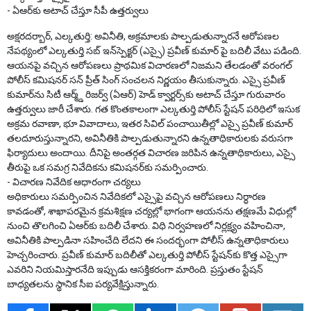
- ఏఆర్‌కు అటాచ్ చేస్తూ సీపీ ఉత్తర్వులు
అక్షరదర్బార్, ఎల్కతుర్తి: అవినీతి, అక్రమాలకు పాల్పడుతున్నారనే ఆరోపణల
నేపథ్యంలో ఎల్కతుర్తి సబ్ ఇన్‌స్పెక్టర్ (ఎస్సై) ప్రవీణ్ కుమార్ పై బదిలీ వేటు పడింది.
ఆయనపై వచ్చిన ఆరోపణలు ప్రాథమిక విచారణలో నిజమని తేలడంతో వరంగల్
పోలీస్ కమిషనర్ సన్ ప్రీత్ సింగ్ సంచలన నిర్ణయం తీసుకున్నారు. ఎస్సై ప్రవీణ్
కుమార్‌ను సిటీ ఆర్మ్డ్ రిజర్వ్ (ఏఆర్) హెడ్ క్వార్టర్స్‌కు అటాచ్ చేస్తూ గురువారం
ఉత్తర్వులు జారీ చేశారు. గత కొంతకాలంగా ఎల్కతుర్తి పోలీస్ స్టేషన్ పరిధిలో ఇసుక
అక్రమ రవాణా, భూ వివాదాలు, ఇతర సివిల్ పంచాయితీల్లో ఎస్సై ప్రవీణ్ కుమార్
తలదూరుస్తున్నారని, అవినీతికి పాల్పడుతున్నారని ఉన్నతాధికారులకు వరుసగా
ఫిర్యాదులు అందాయి. దీనిపై అంతర్గత విచారణ జరిపిన ఉన్నతాధికారులు, ఎస్సై
తీరుపై ఒక సమగ్ర నివేదికను కమిషనర్‌కు సమర్పించారు.
- విచారణ నివేదిక ఆధారంగా చర్యలు
అధికారులు సమర్పించిన నివేదికలో ఎస్సైపై వచ్చిన ఆరోపణలు నిర్ధారణ
కావడంతో, శాఖాపరమైన క్రమశిక్షణ చర్యల్లో భాగంగా ఆయనను తక్షణమే విధుల్లో
నుంచి తొలగించి ఏఆర్‌కు బదిలీ చేశారు. విధి నిర్వహణలో నిర్లక్ష్యం వహించినా,
అవినీతికి పాల్పడినా సహించేది లేదని ఈ సందర్భంగా పోలీస్ ఉన్నతాధికారులు
హెచ్చరించారు. ప్రవీణ్ కుమార్ బదిలీతో ఎల్కతుర్తి పోలీస్ స్టేషన్‌కు కొత్త ఎస్సైగా
ఎవరిని నియమిస్తారనేది ఇప్పుడు ఆసక్తికరంగా మారింది. ప్రస్తుతం స్టేషన్
బాధ్యతలను స్థానిక సీఐ పర్యవేక్షిస్తున్నారు.