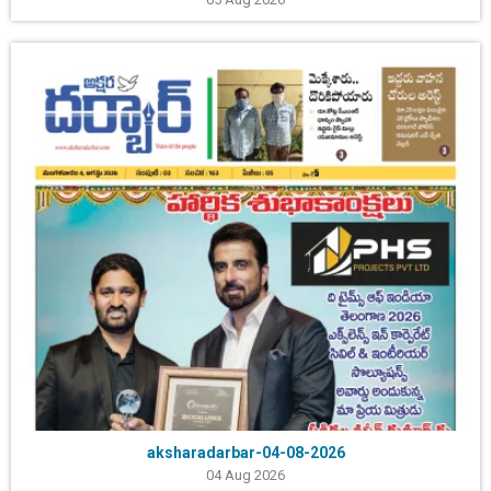
aksharadarbar-04-08-2026
04 Aug 2026