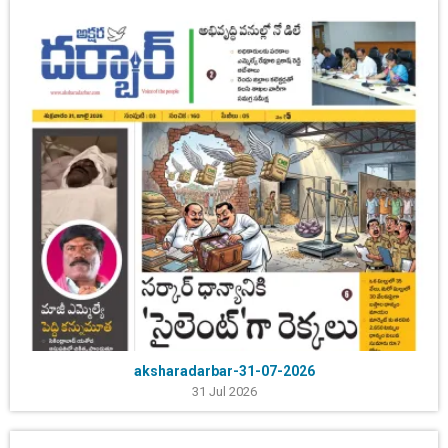
aksharadarbar-31-07-2026
31 Jul 2026