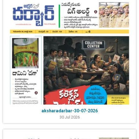
aksharadarbar-30-07-2026
30 Jul 2026