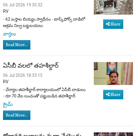
06 Jul 2026 19:35:32
RV
- 62 బస్తాల బియ్యం స్వాధీనం - టాస్క్‌ఫోర్స్ దాడిలో
Share
అక్రమ నిల్వ బట్టబయలు
వార్తలు
Read More...
ఏసీబీ వలలో తహశీల్దార్
06 Jul 2026 18:33:15
RV
- చేర్యాల తహశీల్దార్ కార్యాలయంలో ఏసీబీ దాడులు
Share
- రూ.70 వేల లంచంతో పట్టుబడిన తహశీల్దార్
క్రైమ్
Read More...
గోదావరి జలాలను వృదా చేయొద్దు