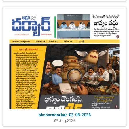
aksharadarbar-02-08-2026
02 Aug 2026