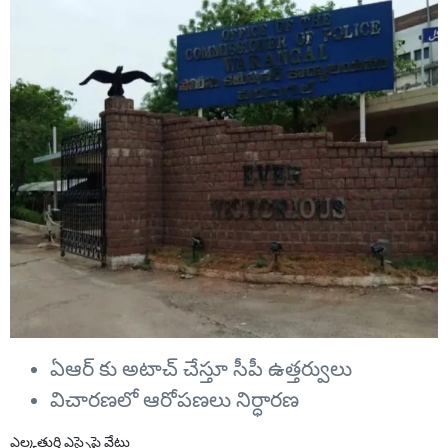
ఏఆర్ కు అటాచ్ చేస్తూ సీపీ ఉత్తర్వులు
విచారణలో ఆరోపణలు నిర్ధారణ
ఎల్కతుర్తి ఎస్సైపై వేటు