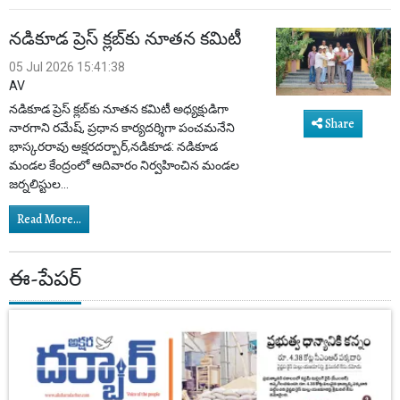
నడికూడ ప్రెస్ క్లబ్‌కు నూతన కమిటీ
05 Jul 2026 15:41:38
AV
నడికూడ ప్రెస్ క్లబ్‌కు నూతన కమిటీ అధ్యక్షుడిగా
Share
నారగాని రమేష్, ప్రధాన కార్యదర్శిగా పంచమనేని
భాస్కరరావు అక్షరదర్బార్,నడికూడ: నడికూడ
మండల కేంద్రంలో ఆదివారం నిర్వహించిన మండల
జర్నలిస్టుల...
Read More...
ఈ-పేపర్‌