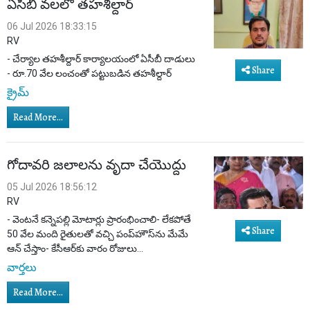
ఏసీబీ వలలో తహశీల్దార్
06 Jul 2026 18:33:15
RV
- చేర్యాల తహశీల్దార్ కార్యాలయంలో ఏసీబీ దాడులు
Share
- రూ.70 వేల లంచంతో పట్టుబడిన తహశీల్దార్
క్రైమ్
Read More...
గోదావరి జలాలను వృదా చేయొద్దు
05 Jul 2026 18:56:12
RV
- వెంటనే కన్నెపల్లి మోటార్లు ప్రారంభించాలి- లేకపోతే
Share
50 వేల మంది రైతులతో వచ్చి పంప్‌హౌస్‌ను మేమే
ఆన్ చేస్తాం- కేసీఆర్‌కు వారం రోజులు...
వార్తలు
Read More...