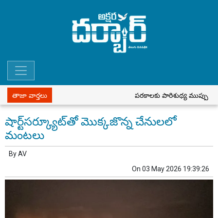
తాజా వార్తలు
పరకాలకు పారిశుధ్య ముప్పు
ప
షార్ట్‌సర్క్యూట్‌తో మొక్కజొన్న చేనులలో
మంటలు
By
AV
On
03 May 2026 19:39:26