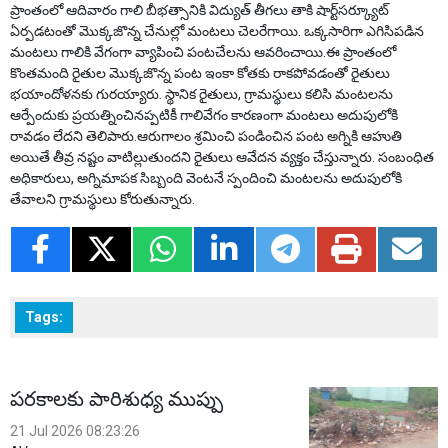
ప్రాంతంలో ఆదివారం గాలి బీభత్సానికి విద్యుత్ తీగలు తాకి షార్ట్‌సర్క్యూట్
ఏర్పడటంతో మొక్కజొన్న చేనుల్లో మంటలు చెలరేగాయి. ఒక్కసారిగా ఎగిసిపడిన
మంటలు గాలికి వేగంగా వ్యాపించి పంటచేలను ఆవరించాయి.ఈ ప్రాంతంలో
కొంతమంది రైతుల మొక్కజొన్న పంట ఇంకా కోతకు రాకపోవడంతో రైతులు
భయాందోళనకు గురయ్యారు. స్థానిక రైతులు, గ్రామస్థులు కలిసి మంటలను
ఆర్పేందుకు ప్రయత్నించినప్పటికీ గాలివేగం కారణంగా మంటలు అదుపులోకి
రావడం లేదని తెలిపారు.ఆరుగాలం శ్రమించి పండించిన పంట అగ్నికి ఆహుతి
అయితే తీవ్ర నష్టం వాటిల్లుతుందని రైతులు ఆవేదన వ్యక్తం చేస్తున్నారు. సంబంధిత
అధికారులు, అగ్నిమాపక సిబ్బంది వెంటనే స్పందించి మంటలను అదుపులోకి
తేవాలని గ్రామస్థులు కోరుతున్నారు.
Tags:
పరకాలకు పారిశుధ్య ముప్పు
21 Jul 2026 08:23:26