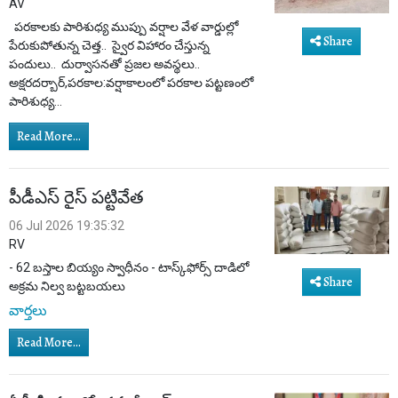
AV
పరకాలకు పారిశుధ్య ముప్పు వర్షాల వేళ వార్డుల్లో
Share
పేరుకుపోతున్న చెత్త.. స్వైర విహారం చేస్తున్న
పందులు.. దుర్వాసనతో ప్రజల అవస్థలు..
అక్షరదర్బార్,పరకాల:వర్షాకాలంలో పరకాల పట్టణంలో
పారిశుధ్య...
Read More...
పీడీఎస్ రైస్ పట్టివేత
06 Jul 2026 19:35:32
RV
- 62 బస్తాల బియ్యం స్వాధీనం - టాస్క్‌ఫోర్స్ దాడిలో
Share
అక్రమ నిల్వ బట్టబయలు
వార్తలు
Read More...