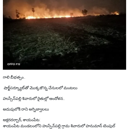
గాలి బీభత్సం..
షార్ట్‌సర్క్యూట్‌తో మొక్కజొన్న చేనులలో మంటలు
హుస్సేన్‌పల్లి శివారులో రైతుల్లో ఆందోళన..
అదుపులోకి రాని అగ్నిజ్వాలలు
అక్షరదర్బార్, శాయంపేట:
శాయంపేట మండలంలోని హుస్సేన్‌పల్లి గ్రామ శివారులో హనుమాన్ టెంపుల్