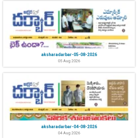
aksharadarbar-05-08-2026
05 Aug 2026
aksharadarbar-04-08-2026
04 Aug 2026