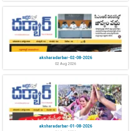
aksharadarbar-02-08-2026
02 Aug 2026
aksharadarbar-01-08-2026