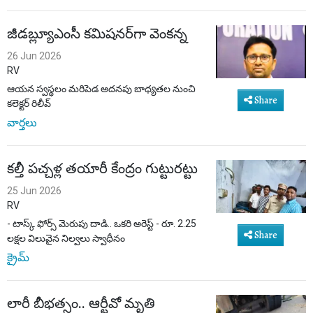
జీడబ్ల్యూఎంసీ కమిషనర్‌గా వెంకన్న
26 Jun 2026
RV
ఆయన స్వస్థలం మరిపెడ అదనపు బాధ్యతల నుంచి
Share
కలెక్టర్ రిలీవ్
వార్తలు
కల్తీ పచ్చళ్ల తయారీ కేంద్రం గుట్టురట్టు
25 Jun 2026
RV
- టాస్క్ ఫోర్స్ మెరుపు దాడి.. ఒకరి అరెస్ట్ - రూ. 2.25
Share
లక్షల విలువైన నిల్వలు స్వాధీనం
క్రైమ్
లారీ బీభత్సం.. ఆర్టీవో మృతి