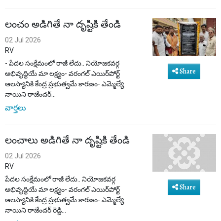
లంచం అడిగితే నా దృష్టికి తేండి
02 Jul 2026
RV
- పేదల సంక్షేమంలో రాజీ లేదు.. నియోజకవర్గ
Share
అభివృద్ధియే మా లక్ష్యం- వరంగల్ ఎయిర్‌పోర్ట్
ఆలస్యానికి కేంద్ర ప్రభుత్వమే కారణం- ఎమ్మెల్యే
నాయిని రాజేందర్...
వార్తలు
లంచాలు అడిగితే నా దృష్టికి తేండి
02 Jul 2026
RV
పేదల సంక్షేమంలో రాజీ లేదు.. నియోజకవర్గ
Share
అభివృద్ధియే మా లక్ష్యం- వరంగల్ ఎయిర్‌పోర్ట్
ఆలస్యానికి కేంద్ర ప్రభుత్వమే కారణం- ఎమ్మెల్యే
నాయిని రాజేందర్ రెడ్డి...