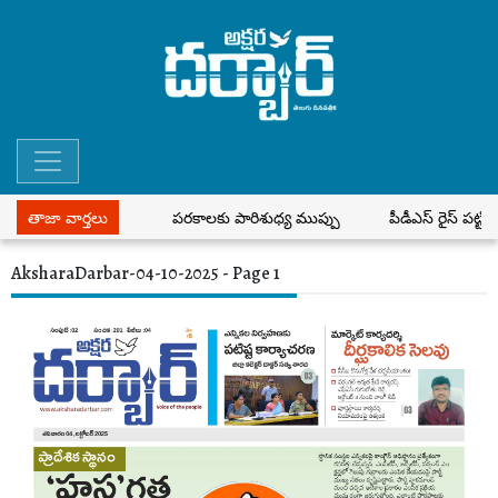
తాజా వార్తలు
పరకాలకు పారిశుధ్య ముప్పు
పీడీఎస్ రైస్ పట్టివేత
AksharaDarbar-04-10-2025 - Page 1