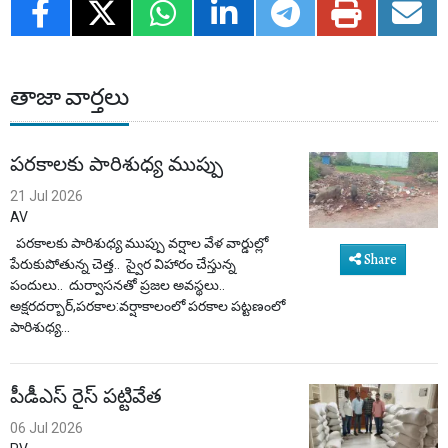
తాజా వార్తలు
పరకాలకు పారిశుధ్య ముప్పు
21 Jul 2026
AV
పరకాలకు పారిశుధ్య ముప్పు వర్షాల వేళ వార్డుల్లో
Share
పేరుకుపోతున్న చెత్త.. స్వైర విహారం చేస్తున్న
పందులు.. దుర్వాసనతో ప్రజల అవస్థలు..
అక్షరదర్బార్,పరకాల:వర్షాకాలంలో పరకాల పట్టణంలో
పారిశుధ్య...
పీడీఎస్ రైస్ పట్టివేత
06 Jul 2026