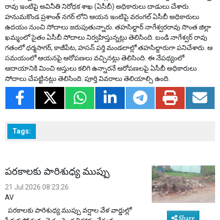
రావు ఇంటిపై అవినీతి నిరోధక శాఖ (ఏసీబీ) అధికారులు దాడులు చేశారు.
హనుమకొండ ప్రశాంత్ నగర్ లోని ఆయన ఇంటిపై వరంగల్ ఏసీబీ అధికారులు
ఉదయం నుంచి సోదాలు జరుపుతున్నారు. తహసిల్దార్ నాగేశ్వరరావు సొంత జిల్లా
ఖమ్మంలో సైతం ఏసీబీ సోదాలు నిర్వహిస్తున్నట్లు తెలిసింది. బండి నాగేశ్వర్ రావు
గతంలో ధర్మసాగర్, కాజీపేట, హసన్ పర్తి మండలాల్లో తహసిల్దారుగా పనిచేశారు. ఆ
సమయంలో ఆయనపై ఆరోపణలు వచ్చినట్లు తెలిసింది.‌ ఈ నేపథ్యంలో
ఆదాయానికి మించి ఆస్తులు కలిగి ఉన్నారనే ఆరోపణలపై ఏసీబీ అధికారులు
సోదాలు చేపట్టినట్లు తెలిసింది. పూర్తి వివరాలు తెలియాల్సి ఉంది.
Tags:
పరకాలకు పారిశుధ్య ముప్పు
21 Jul 2026 08:23:26
AV
పరకాలకు పారిశుధ్య ముప్పు వర్షాల వేళ వార్డుల్లో
Share