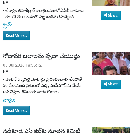
RV
- చేర్యాల తహశీల్దార్ కార్యాలయంలో ఏసీబీ దాడులు
Share
- రూ.70 వేల లంచంతో పట్టుబడిన తహశీల్దార్
క్రైమ్
Read More...
గోదావరి జలాలను వృదా చేయొద్దు
05 Jul 2026 18:56:12
RV
- వెంటనే కన్నెపల్లి మోటార్లు ప్రారంభించాలి- లేకపోతే
Share
50 వేల మంది రైతులతో వచ్చి పంప్‌హౌస్‌ను మేమే
ఆన్ చేస్తాం- కేసీఆర్‌కు వారం రోజులు...
వార్తలు
Read More...
నడికూడ ప్రెస్ క్లబ్‌కు నూతన కమిటీ