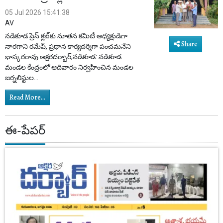
05 Jul 2026 15:41:38
AV
నడికూడ ప్రెస్ క్లబ్‌కు నూతన కమిటీ అధ్యక్షుడిగా
Share
నారగాని రమేష్, ప్రధాన కార్యదర్శిగా పంచమనేని
భాస్కరరావు అక్షరదర్బార్,నడికూడ: నడికూడ
మండల కేంద్రంలో ఆదివారం నిర్వహించిన మండల
జర్నలిస్టుల...
Read More...
ఈ-పేపర్‌