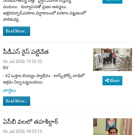
పేరుకుపోతున్న చెత్త.. స్వైర విహారం చేస్తున్న
పందులు.. దుర్వాసనతో ప్రజల అవస్థలు..
అక్షరదర్బార్,పరకాల:వర్షాకాలంలో పరకాల పట్టణంలో
పారిశుధ్య...
Read More...
పీడీఎస్ రైస్ పట్టివేత
06 Jul 2026 19:35:32
RV
- 62 బస్తాల బియ్యం స్వాధీనం - టాస్క్‌ఫోర్స్ దాడిలో
Share
అక్రమ నిల్వ బట్టబయలు
వార్తలు
Read More...
ఏసీబీ వలలో తహశీల్దార్
06 Jul 2026 18:33:15