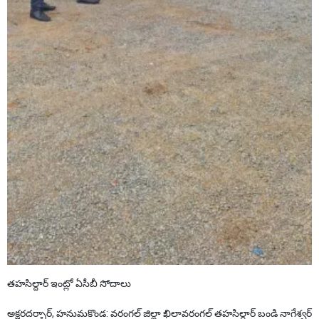
తహసిల్దార్ ఇంట్లో ఏసీబీ సోదాలు
అక్షరదర్బార్, హనుమకొండ: వరంగల్ జిల్లా ఖిలావరంగల్ తహసిల్దార్ బండి నాగేశ్వర్