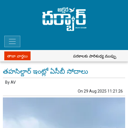
తాజా వార్తలు
పరకాలకు పారిశుధ్య ముప్పు
పీడీఎ
తహసిల్దార్ ఇంట్లో ఏసీబీ సోదాలు
By
AV
On
29 Aug 2025 11:21:26