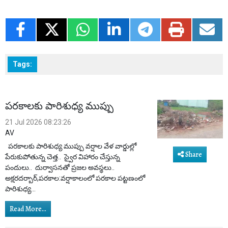
Tags:
పరకాలకు పారిశుధ్య ముప్పు
21 Jul 2026 08:23:26
AV
పరకాలకు పారిశుధ్య ముప్పు వర్షాల వేళ వార్డుల్లో
Share
పేరుకుపోతున్న చెత్త.. స్వైర విహారం చేస్తున్న
పందులు.. దుర్వాసనతో ప్రజల అవస్థలు..
అక్షరదర్బార్,పరకాల:వర్షాకాలంలో పరకాల పట్టణంలో
పారిశుధ్య...
Read More...