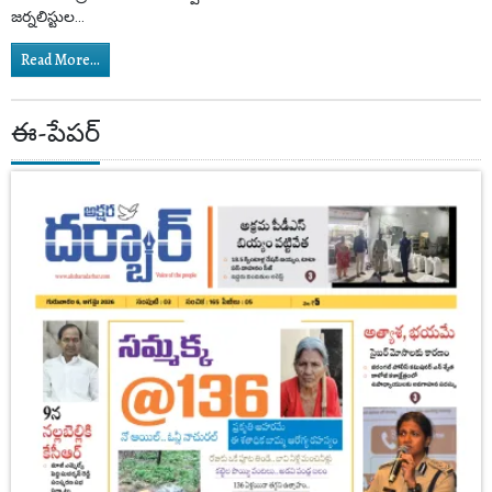
జర్నలిస్టుల...
Read More...
ఈ-పేపర్‌