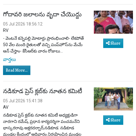
గోదావరి జలాలను వృదా చేయొద్దు
05 Jul 2026 18:56:12
RV
- వెంటనే కన్నెపల్లి మోటార్లు ప్రారంభించాలి- లేకపోతే
Share
50 వేల మంది రైతులతో వచ్చి పంప్‌హౌస్‌ను మేమే
ఆన్ చేస్తాం- కేసీఆర్‌కు వారం రోజులు...
వార్తలు
Read More...
నడికూడ ప్రెస్ క్లబ్‌కు నూతన కమిటీ
05 Jul 2026 15:41:38
AV
నడికూడ ప్రెస్ క్లబ్‌కు నూతన కమిటీ అధ్యక్షుడిగా
Share
నారగాని రమేష్, ప్రధాన కార్యదర్శిగా పంచమనేని
భాస్కరరావు అక్షరదర్బార్,నడికూడ: నడికూడ
మండల కేంద్రంలో ఆదివారం నిర్వహించిన మండల