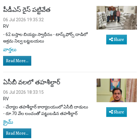
పీడీఎస్ రైస్ పట్టివేత
06 Jul 2026 19:35:32
RV
- 62 బస్తాల బియ్యం స్వాధీనం - టాస్క్‌ఫోర్స్ దాడిలో
Share
అక్రమ నిల్వ బట్టబయలు
వార్తలు
Read More...
ఏసీబీ వలలో తహశీల్దార్
06 Jul 2026 18:33:15
RV
- చేర్యాల తహశీల్దార్ కార్యాలయంలో ఏసీబీ దాడులు
Share
- రూ.70 వేల లంచంతో పట్టుబడిన తహశీల్దార్
క్రైమ్
Read More...