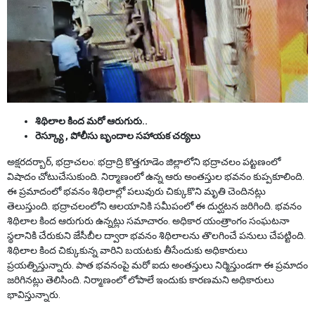
శిథిలాల కింద మ‌రో ఆరుగురు..
రెస్క్యూ , పోలీసు బృందాల స‌హాయ‌క చ‌ర్య‌లు
అక్ష‌ర‌ద‌ర్బార్‌, భ‌ద్రాచ‌లం: భద్రాద్రి కొత్తగూడెం జిల్లాలోని భద్రాచలం పట్టణంలో
విషాదం చోటుచేసుకుంది. నిర్మాణంలో ఉన్న ఆరు అంతస్తుల భవనం కుప్పకూలింది.
ఈ ప్రమాదంలో భవనం శిథిలాల్లో పలువురు చిక్కుకొని మృతి చెందినట్లు
తెలుస్తుంది. భద్రాచలంలోని ఆలయానికి సమీపంలో ఈ దుర్ఘటన జరిగింది. భవనం
శిథిలాల కింద ఆరుగురు ఉన్నట్లు సమాచారం. అధికార యంత్రాంగం సంఘటనా
స్థలానికి చేరుకుని జేసీబీల ద్వారా భవనం శిథిలాలను తొలగించే పనులు చేపట్టింది.
శిథిలాల కింద చిక్కుకున్న వారిని బయటకు తీసేందుకు అధికారులు
ప్రయత్నిస్తున్నారు. పాత భవనంపై మరో ఐదు అంతస్తులు నిర్మిస్తుండగా ఈ ప్రమాదం
జరిగినట్లు తెలిసింది. నిర్మాణంలో లోపాలే ఇందుకు కారణమని అధికారులు
భావిస్తున్నారు.