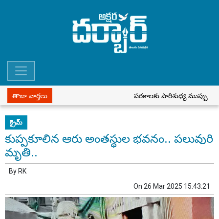
తాజా వార్తలు
పరకాలకు పారిశుధ్య ముప్పు
పీ
క్రైమ్
కుప్ప‌కూలిన ఆరు అంత‌స్థుల భ‌వ‌నం.. ప‌లువురి
మృతి..
By
RK
On
26 Mar 2025 15:43:21